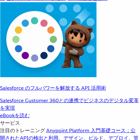
Salesforce のフルパワーを解放する API 活用術
Salesforce Customer 360との連携でビジネスのデジタル変革
を実現
eBookを読む
サービス
注目のトレーニング
Anypoint Platform 入門
基礎コース：公
開されたAPIの検出と利用、デザイン、ビルド、デプロイ、管