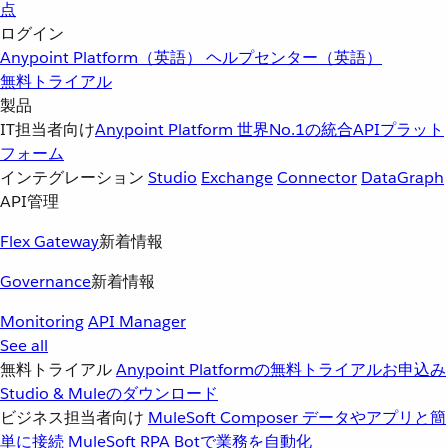
点
ログイン
Anypoint Platform（英語）
ヘルプセンター（英語）
無料トライアル
製品
IT担当者向け
Anypoint Platform
世界No.1の統合APIプラット
フォーム
インテグレーション
Studio
Exchange
Connector
DataGraph
API管理
Flex Gateway
新着情報
Governance
新着情報
Monitoring
API Manager
See all
無料トライアル
Anypoint Platformの無料トライアルお申込み
Studio & Muleのダウンロード
ビジネス担当者向け
MuleSoft Composer
データやアプリと簡
単に接続
MuleSoft RPA
Botで業務を自動化