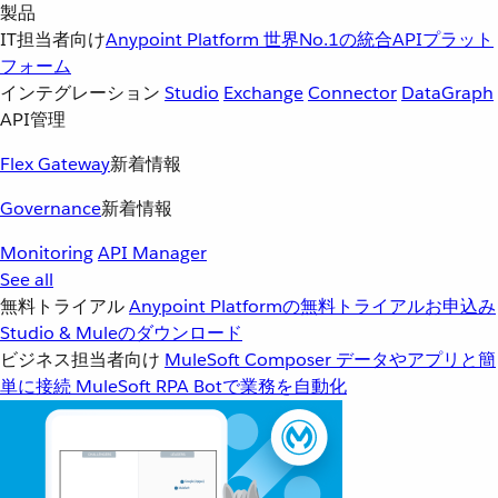
製品
IT担当者向け
Anypoint Platform
世界No.1の統合APIプラット
フォーム
インテグレーション
Studio
Exchange
Connector
DataGraph
API管理
Flex Gateway
新着情報
Governance
新着情報
Monitoring
API Manager
See all
無料トライアル
Anypoint Platformの無料トライアルお申込み
Studio & Muleのダウンロード
ビジネス担当者向け
MuleSoft Composer
データやアプリと簡
単に接続
MuleSoft RPA
Botで業務を自動化