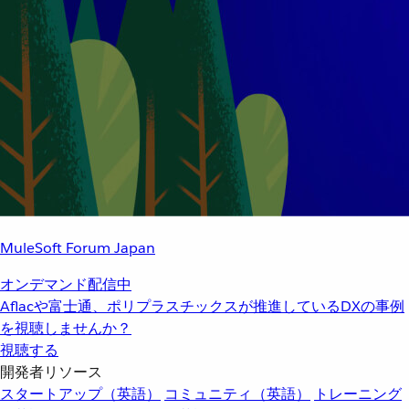
MuleSoft Forum Japan
オンデマンド配信中
Aflacや富士通、ポリプラスチックスが推進しているDXの事例
を視聴しませんか？
視聴する
開発者リソース
スタートアップ（英語）
コミュニティ（英語）
トレーニング