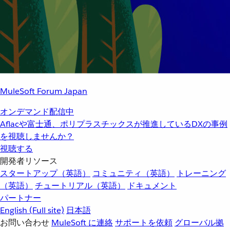
MuleSoft Forum Japan
オンデマンド配信中
Aflacや富士通、ポリプラスチックスが推進しているDXの事例
を視聴しませんか？
視聴する
開発者リソース
スタートアップ（英語）
コミュニティ（英語）
トレーニング
（英語）
チュートリアル（英語）
ドキュメント
パートナー
English
(Full site)
日本語
お問い合わせ
MuleSoft に連絡
サポートを依頼
グローバル拠