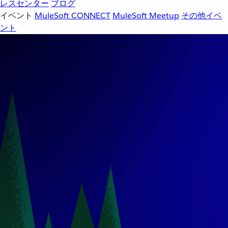
レスセンター
ブログ
イベント
MuleSoft CONNECT
MuleSoft Meetup
その他イベ
ント