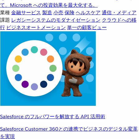
て、Microsoft への投資効果を最大化する。
業種
金融サービス
製造
小売
保険
ヘルスケア
通信・メディア
課題
レガシーシステムのモダナイゼーション
クラウドへの移
行
ビジネスオートメーション
単一の顧客ビュー
Salesforce のフルパワーを解放する API 活用術
Salesforce Customer 360との連携でビジネスのデジタル変革
を実現