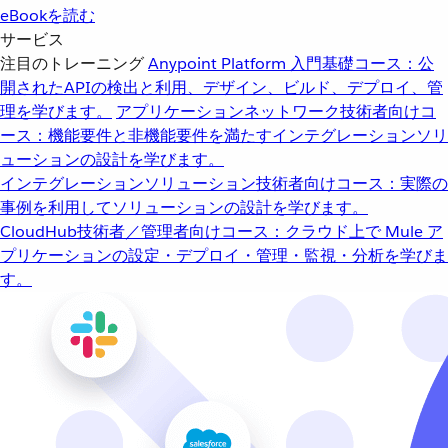
eBookを読む
サービス
注目のトレーニング
Anypoint Platform 入門
基礎コース：公
開されたAPIの検出と利用、デザイン、ビルド、デプロイ、管
理を学びます。
アプリケーションネットワーク
技術者向けコ
ース：機能要件と非機能要件を満たすインテグレーションソリ
ューションの設計を学びます。
インテグレーションソリューション
技術者向けコース：実際の
事例を利用してソリューションの設計を学びます。
CloudHub
技術者／管理者向けコース：クラウド上で Mule ア
プリケーションの設定・デプロイ・管理・監視・分析を学びま
す。