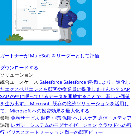
ガートナーが MuleSoft をリーダーとして評価
ダウンロードする
ソリューション
統合ユースケース
Salesforce
Salesforce 連携により、進化し
たエクスペリエンスを顧客や従業員に提供しませんか？
SAP
SAP の中に眠っているデータを開放することで、新しい価値
を生み出す。
Microsoft
既存の接続ソリューションを活用し
て、Microsoft への投資効果を最大化する。
業種
金融サービス
製造
小売
保険
ヘルスケア
通信・メディア
課題
レガシーシステムのモダナイゼーション
クラウドへの移
行
ビジネスオートメーション
単一の顧客ビュー