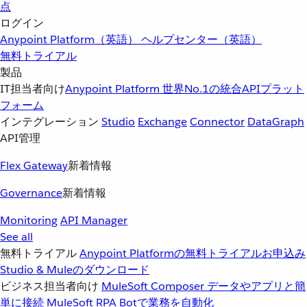
点
ログイン
Anypoint Platform（英語）
ヘルプセンター（英語）
無料トライアル
製品
IT担当者向け
Anypoint Platform
世界No.1の統合APIプラット
フォーム
インテグレーション
Studio
Exchange
Connector
DataGraph
API管理
Flex Gateway
新着情報
Governance
新着情報
Monitoring
API Manager
See all
無料トライアル
Anypoint Platformの無料トライアルお申込み
Studio & Muleのダウンロード
ビジネス担当者向け
MuleSoft Composer
データやアプリと簡
単に接続
MuleSoft RPA
Botで業務を自動化