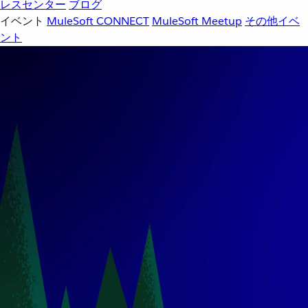
レスセンター
ブログ
イベント
MuleSoft CONNECT
MuleSoft Meetup
その他イベ
ント