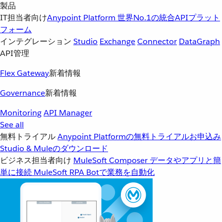
製品
IT担当者向け
Anypoint Platform
世界No.1の統合APIプラット
フォーム
インテグレーション
Studio
Exchange
Connector
DataGraph
API管理
Flex Gateway
新着情報
Governance
新着情報
Monitoring
API Manager
See all
無料トライアル
Anypoint Platformの無料トライアルお申込み
Studio & Muleのダウンロード
ビジネス担当者向け
MuleSoft Composer
データやアプリと簡
単に接続
MuleSoft RPA
Botで業務を自動化