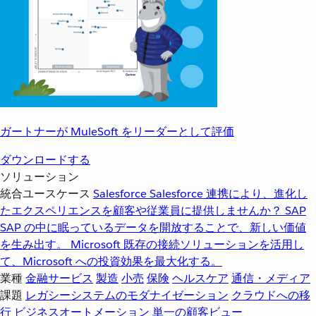
ガートナーが MuleSoft をリーダーとして評価
ダウンロードする
ソリューション
統合ユースケース
Salesforce
Salesforce 連携により、進化し
たエクスペリエンスを顧客や従業員に提供しませんか？
SAP
SAP の中に眠っているデータを開放することで、新しい価値
を生み出す。
Microsoft
既存の接続ソリューションを活用し
て、Microsoft への投資効果を最大化する。
業種
金融サービス
製造
小売
保険
ヘルスケア
通信・メディア
課題
レガシーシステムのモダナイゼーション
クラウドへの移
行
ビジネスオートメーション
単一の顧客ビュー