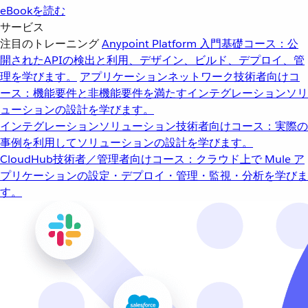
eBookを読む
サービス
注目のトレーニング
Anypoint Platform 入門
基礎コース：公
開されたAPIの検出と利用、デザイン、ビルド、デプロイ、管
理を学びます。
アプリケーションネットワーク
技術者向けコ
ース：機能要件と非機能要件を満たすインテグレーションソリ
ューションの設計を学びます。
インテグレーションソリューション
技術者向けコース：実際の
事例を利用してソリューションの設計を学びます。
CloudHub
技術者／管理者向けコース：クラウド上で Mule ア
プリケーションの設定・デプロイ・管理・監視・分析を学びま
す。