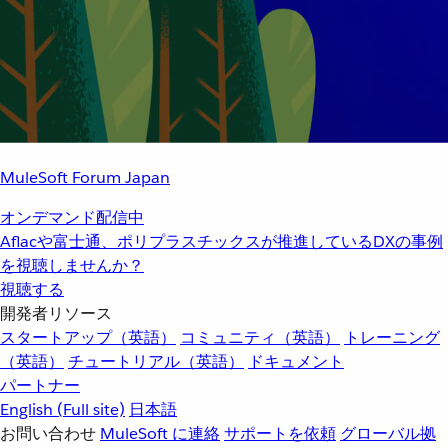
MuleSoft Forum Japan
オンデマンド配信中
Aflacや富士通、ポリプラスチックスが推進しているDXの事例
を視聴しませんか？
視聴する
開発者リソース
スタートアップ（英語）
コミュニティ（英語）
トレーニング
（英語）
チュートリアル（英語）
ドキュメント
パートナー
English
(Full site)
日本語
お問い合わせ
MuleSoft に連絡
サポートを依頼
グローバル拠