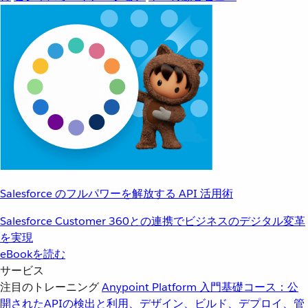
Salesforce のフルパワーを解放する API 活用術
Salesforce Customer 360との連携でビジネスのデジタル変革
を実現
eBookを読む
サービス
注目のトレーニング
Anypoint Platform 入門
基礎コース：公
開されたAPIの検出と利用、デザイン、ビルド、デプロイ、管