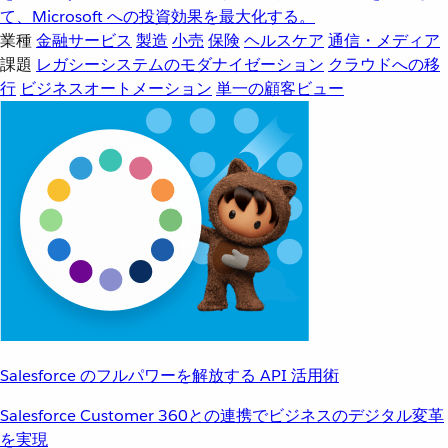
て、Microsoft への投資効果を最大化する。
業種
金融サービス
製造
小売
保険
ヘルスケア
通信・メディア
課題
レガシーシステムのモダナイゼーション
クラウドへの移
行
ビジネスオートメーション
単一の顧客ビュー
Salesforce のフルパワーを解放する API 活用術
Salesforce Customer 360との連携でビジネスのデジタル変革
を実現