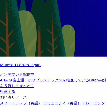
MuleSoft Forum Japan
オンデマンド配信中
Aflacや富士通、ポリプラスチックスが推進しているDXの事例
を視聴しませんか？
視聴する
開発者リソース
スタートアップ（英語）
コミュニティ（英語）
トレーニング