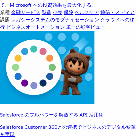
て、Microsoft への投資効果を最大化する。
業種
金融サービス
製造
小売
保険
ヘルスケア
通信・メディア
課題
レガシーシステムのモダナイゼーション
クラウドへの移
行
ビジネスオートメーション
単一の顧客ビュー
Salesforce のフルパワーを解放する API 活用術
Salesforce Customer 360との連携でビジネスのデジタル変革
を実現