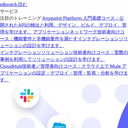
eBookを読む
サービス
注目のトレーニング
Anypoint Platform 入門
基礎コース：公
開されたAPIの検出と利用、デザイン、ビルド、デプロイ、管
理を学びます。
アプリケーションネットワーク
技術者向けコ
ース：機能要件と非機能要件を満たすインテグレーションソリ
ューションの設計を学びます。
インテグレーションソリューション
技術者向けコース：実際の
事例を利用してソリューションの設計を学びます。
CloudHub
技術者／管理者向けコース：クラウド上で Mule ア
プリケーションの設定・デプロイ・管理・監視・分析を学びま
す。