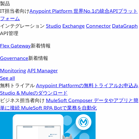
製品
IT担当者向け
Anypoint Platform
世界No.1の統合APIプラット
フォーム
インテグレーション
Studio
Exchange
Connector
DataGraph
API管理
Flex Gateway
新着情報
Governance
新着情報
Monitoring
API Manager
See all
無料トライアル
Anypoint Platformの無料トライアルお申込み
Studio & Muleのダウンロード
ビジネス担当者向け
MuleSoft Composer
データやアプリと簡
単に接続
MuleSoft RPA
Botで業務を自動化