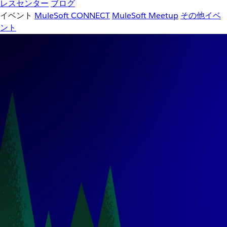
レスセンター
ブログ
イベント
MuleSoft CONNECT
MuleSoft Meetup
その他イベ
ント