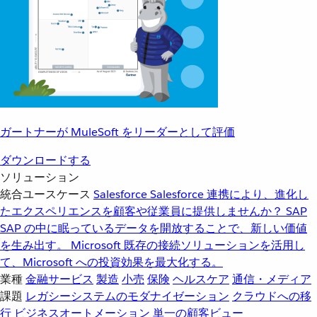
ガートナーが MuleSoft をリーダーとして評価
ダウンロードする
ソリューション
統合ユースケース
Salesforce
Salesforce 連携により、進化し
たエクスペリエンスを顧客や従業員に提供しませんか？
SAP
SAP の中に眠っているデータを開放することで、新しい価値
を生み出す。
Microsoft
既存の接続ソリューションを活用し
て、Microsoft への投資効果を最大化する。
業種
金融サービス
製造
小売
保険
ヘルスケア
通信・メディア
課題
レガシーシステムのモダナイゼーション
クラウドへの移
行
ビジネスオートメーション
単一の顧客ビュー