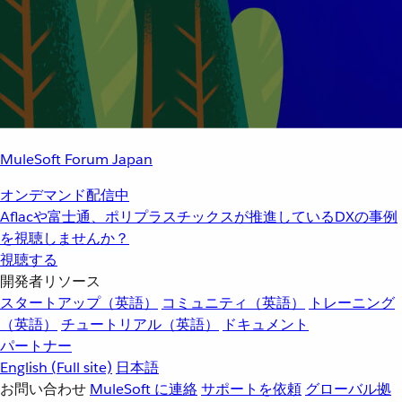
MuleSoft Forum Japan
オンデマンド配信中
Aflacや富士通、ポリプラスチックスが推進しているDXの事例
を視聴しませんか？
視聴する
開発者リソース
スタートアップ（英語）
コミュニティ（英語）
トレーニング
（英語）
チュートリアル（英語）
ドキュメント
パートナー
English
(Full site)
日本語
お問い合わせ
MuleSoft に連絡
サポートを依頼
グローバル拠