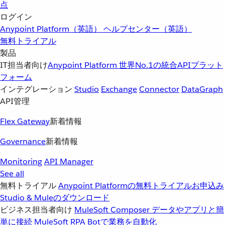
点
ログイン
Anypoint Platform（英語）
ヘルプセンター（英語）
無料トライアル
製品
IT担当者向け
Anypoint Platform
世界No.1の統合APIプラット
フォーム
インテグレーション
Studio
Exchange
Connector
DataGraph
API管理
Flex Gateway
新着情報
Governance
新着情報
Monitoring
API Manager
See all
無料トライアル
Anypoint Platformの無料トライアルお申込み
Studio & Muleのダウンロード
ビジネス担当者向け
MuleSoft Composer
データやアプリと簡
単に接続
MuleSoft RPA
Botで業務を自動化