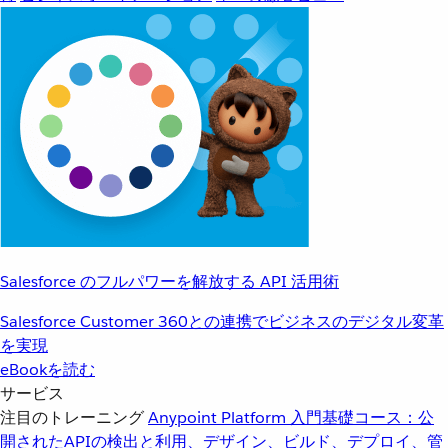
Salesforce のフルパワーを解放する API 活用術
Salesforce Customer 360との連携でビジネスのデジタル変革
を実現
eBookを読む
サービス
注目のトレーニング
Anypoint Platform 入門
基礎コース：公
開されたAPIの検出と利用、デザイン、ビルド、デプロイ、管