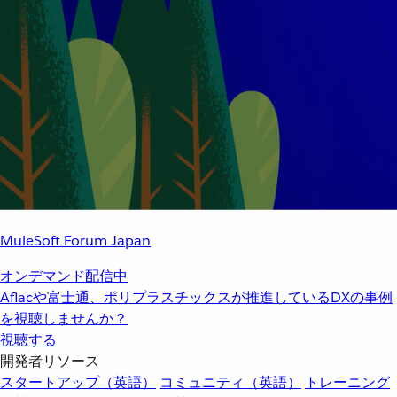
MuleSoft Forum Japan
オンデマンド配信中
Aflacや富士通、ポリプラスチックスが推進しているDXの事例
を視聴しませんか？
視聴する
開発者リソース
スタートアップ（英語）
コミュニティ（英語）
トレーニング