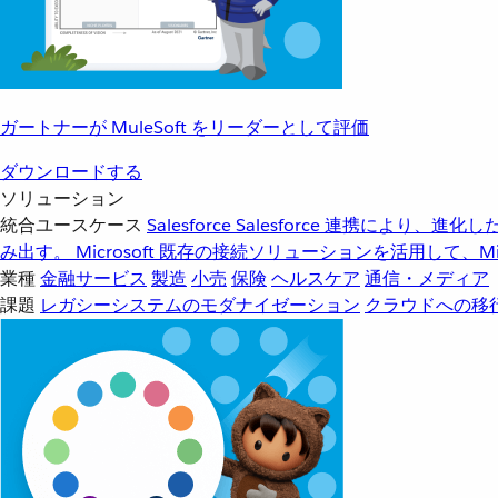
ガートナーが MuleSoft をリーダーとして評価
ダウンロードする
ソリューション
統合ユースケース
Salesforce
Salesforce 連携により、
み出す。
Microsoft
既存の接続ソリューションを活用して、Mic
業種
金融サービス
製造
小売
保険
ヘルスケア
通信・メディア
課題
レガシーシステムのモダナイゼーション
クラウドへの移