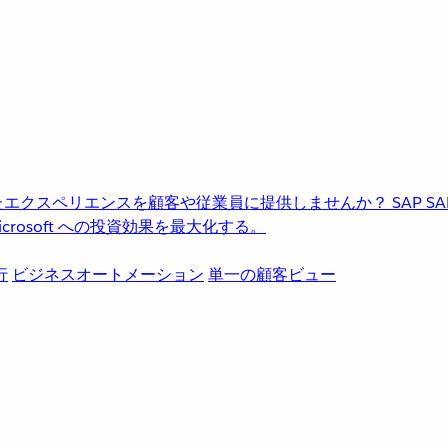
進化したエクスペリエンスを顧客や従業員に提供しませんか？
SAP
S
rosoft への投資効果を最大化する。
行
ビジネスオートメーション
単一の顧客ビュー