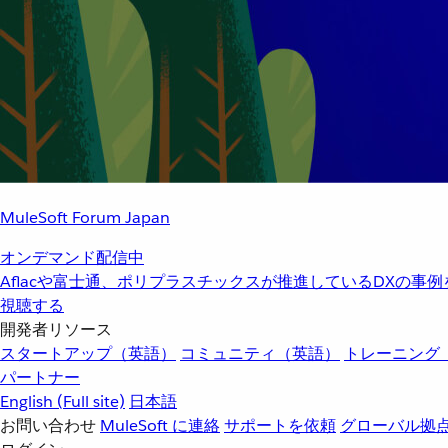
MuleSoft Forum Japan
オンデマンド配信中
Aflacや富士通、ポリプラスチックスが推進しているDXの事
視聴する
開発者リソース
スタートアップ（英語）
コミュニティ（英語）
トレーニング
パートナー
English
(Full site)
日本語
お問い合わせ
MuleSoft に連絡
サポートを依頼
グローバル拠