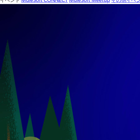
イベント
MuleSoft CONNECT
MuleSoft Meetup
その他イベ