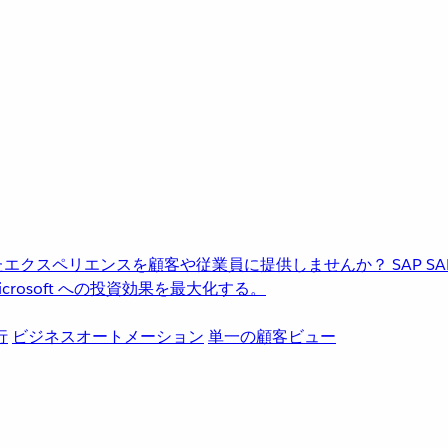
進化したエクスペリエンスを顧客や従業員に提供しませんか？
SAP
S
rosoft への投資効果を最大化する。
行
ビジネスオートメーション
単一の顧客ビュー