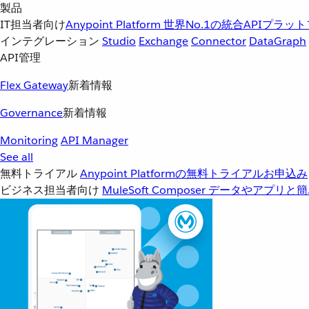
製品
IT担当者向け
Anypoint Platform
世界No.1の統合APIプラッ
インテグレーション
Studio
Exchange
Connector
DataGraph
API管理
Flex Gateway
新着情報
Governance
新着情報
Monitoring
API Manager
See all
無料トライアル
Anypoint Platformの無料トライアルお申込み
ビジネス担当者向け
MuleSoft Composer
データやアプリと簡