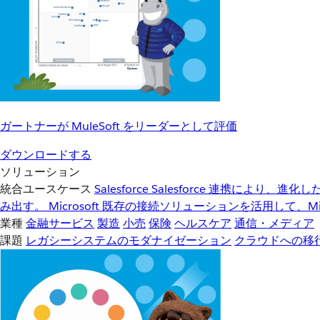
ガートナーが MuleSoft をリーダーとして評価
ダウンロードする
ソリューション
統合ユースケース
Salesforce
Salesforce 連携により、
み出す。
Microsoft
既存の接続ソリューションを活用して、Mic
業種
金融サービス
製造
小売
保険
ヘルスケア
通信・メディア
課題
レガシーシステムのモダナイゼーション
クラウドへの移