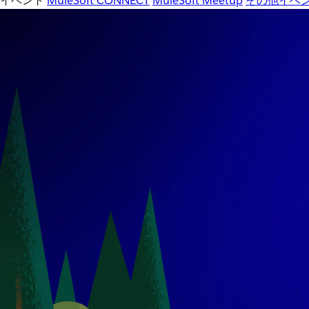
イベント
MuleSoft CONNECT
MuleSoft Meetup
その他イベ