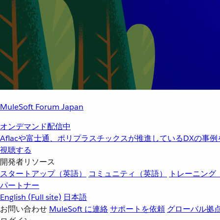
MuleSoft Forum Japan
オンデマンド配信中
Aflacや富士通、ポリプラスチックスが推進しているDXの事
視聴する
開発者リソース
スタートアップ（英語）
コミュニティ（英語）
トレーニング
パートナー
English
(Full site)
日本語
お問い合わせ
MuleSoft に連絡
サポートを依頼
グローバル拠