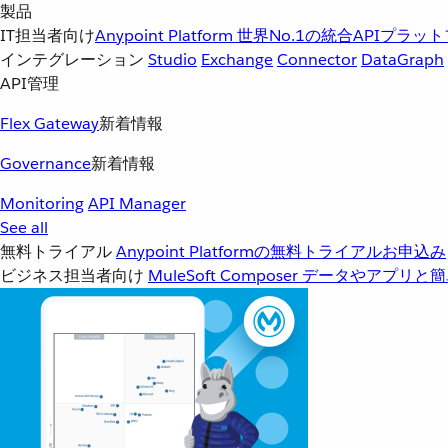
製品
IT担当者向け
Anypoint Platform
世界No.1の統合APIプラッ
インテグレーション
Studio
Exchange
Connector
DataGraph
API管理
Flex Gateway
新着情報
Governance
新着情報
Monitoring
API Manager
See all
無料トライアル
Anypoint Platformの無料トライアルお申込み
ビジネス担当者向け
MuleSoft Composer
データやアプリと簡