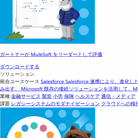
ガートナーが MuleSoft をリーダーとして評価
ダウンロードする
ソリューション
統合ユースケース
Salesforce
Salesforce 連携により、
み出す。
Microsoft
既存の接続ソリューションを活用して、Mic
業種
金融サービス
製造
小売
保険
ヘルスケア
通信・メディア
課題
レガシーシステムのモダナイゼーション
クラウドへの移