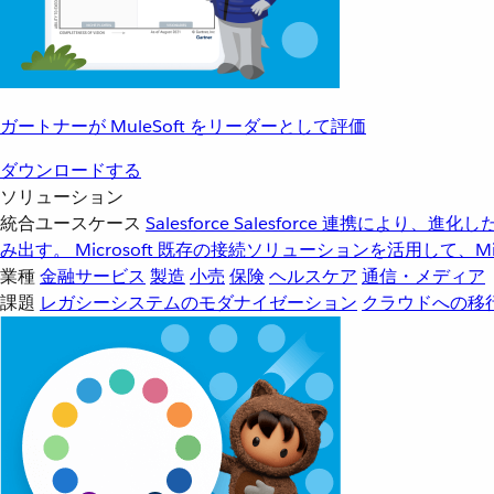
ガートナーが MuleSoft をリーダーとして評価
ダウンロードする
ソリューション
統合ユースケース
Salesforce
Salesforce 連携により、
み出す。
Microsoft
既存の接続ソリューションを活用して、Mic
業種
金融サービス
製造
小売
保険
ヘルスケア
通信・メディア
課題
レガシーシステムのモダナイゼーション
クラウドへの移