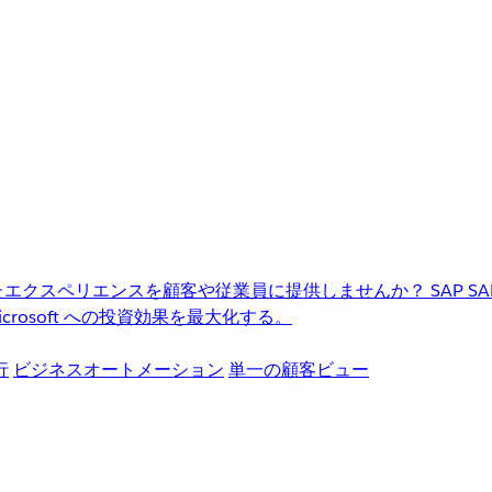
進化したエクスペリエンスを顧客や従業員に提供しませんか？
SAP
S
rosoft への投資効果を最大化する。
行
ビジネスオートメーション
単一の顧客ビュー