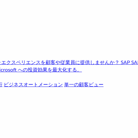
進化したエクスペリエンスを顧客や従業員に提供しませんか？
SAP
S
rosoft への投資効果を最大化する。
行
ビジネスオートメーション
単一の顧客ビュー