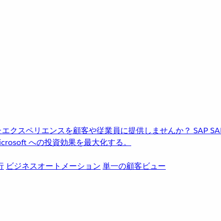
進化したエクスペリエンスを顧客や従業員に提供しませんか？
SAP
S
rosoft への投資効果を最大化する。
行
ビジネスオートメーション
単一の顧客ビュー