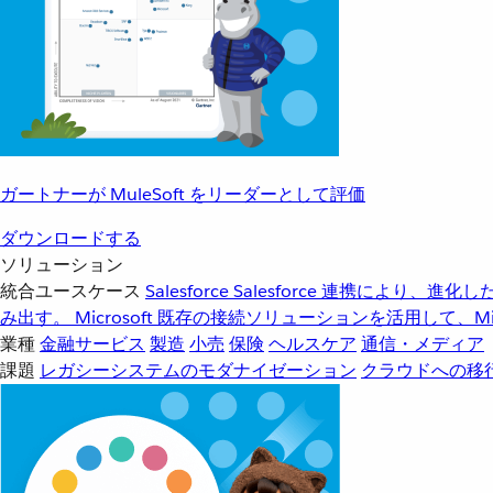
ガートナーが MuleSoft をリーダーとして評価
ダウンロードする
ソリューション
統合ユースケース
Salesforce
Salesforce 連携により、
み出す。
Microsoft
既存の接続ソリューションを活用して、Mic
業種
金融サービス
製造
小売
保険
ヘルスケア
通信・メディア
課題
レガシーシステムのモダナイゼーション
クラウドへの移