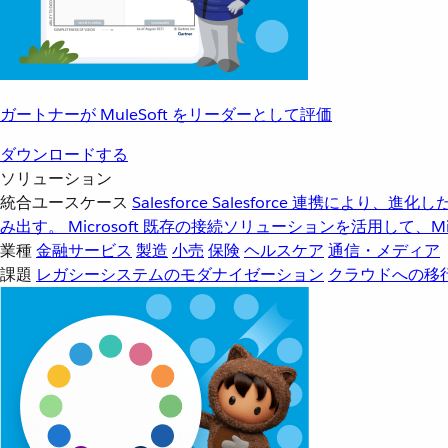
ガートナーが MuleSoft をリーダーとして評価
ダウンロードする
ソリューション
統合ユースケース
Salesforce
Salesforce 連携により、
み出す。
Microsoft
既存の接続ソリューションを活用して、Mic
業種
金融サービス
製造
小売
保険
ヘルスケア
通信・メディア
課題
レガシーシステムのモダナイゼーション
クラウドへの移