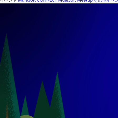
イベント
MuleSoft CONNECT
MuleSoft Meetup
その他イベ