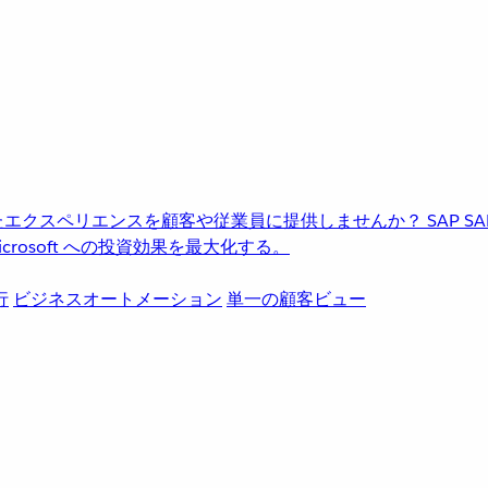
進化したエクスペリエンスを顧客や従業員に提供しませんか？
SAP
S
rosoft への投資効果を最大化する。
行
ビジネスオートメーション
単一の顧客ビュー