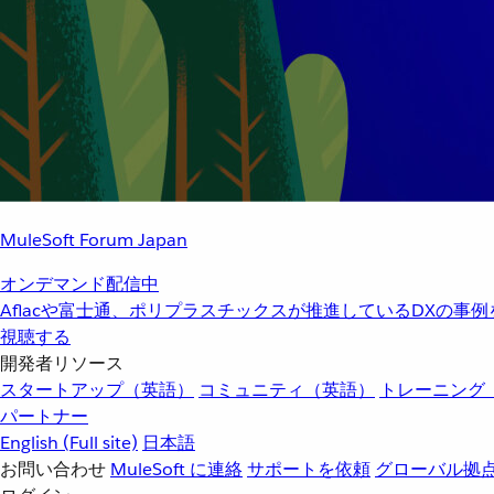
MuleSoft Forum Japan
オンデマンド配信中
Aflacや富士通、ポリプラスチックスが推進しているDXの事
視聴する
開発者リソース
スタートアップ（英語）
コミュニティ（英語）
トレーニング
パートナー
English
(Full site)
日本語
お問い合わせ
MuleSoft に連絡
サポートを依頼
グローバル拠