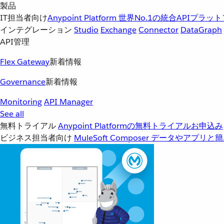
製品
IT担当者向け
Anypoint Platform
世界No.1の統合APIプラッ
インテグレーション
Studio
Exchange
Connector
DataGraph
API管理
Flex Gateway
新着情報
Governance
新着情報
Monitoring
API Manager
See all
無料トライアル
Anypoint Platformの無料トライアルお申込み
ビジネス担当者向け
MuleSoft Composer
データやアプリと簡