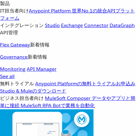
製品
IT担当者向け
Anypoint Platform
世界No.1の統合APIプラット
フォーム
インテグレーション
Studio
Exchange
Connector
DataGraph
API管理
Flex Gateway
新着情報
Governance
新着情報
Monitoring
API Manager
See all
無料トライアル
Anypoint Platformの無料トライアルお申込み
Studio & Muleのダウンロード
ビジネス担当者向け
MuleSoft Composer
データやアプリと簡
単に接続
MuleSoft RPA
Botで業務を自動化