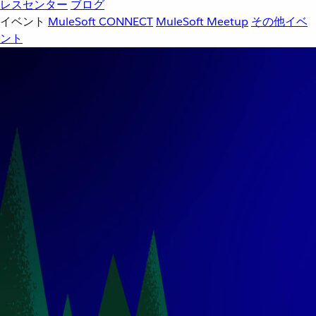
レスセンター
ブログ
イベント
MuleSoft CONNECT
MuleSoft Meetup
その他イベ
ント