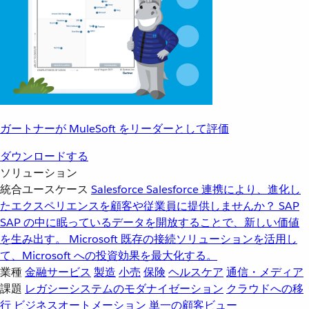
ガートナーが MuleSoft をリーダーとして評価
ダウンロードする
ソリューション
統合ユースケース
Salesforce
Salesforce 連携により、進化し
たエクスペリエンスを顧客や従業員に提供しませんか？
SAP
SAP の中に眠っているデータを開放することで、新しい価値
を生み出す。
Microsoft
既存の接続ソリューションを活用し
て、Microsoft への投資効果を最大化する。
業種
金融サービス
製造
小売
保険
ヘルスケア
通信・メディア
課題
レガシーシステムのモダナイゼーション
クラウドへの移
行
ビジネスオートメーション
単一の顧客ビュー