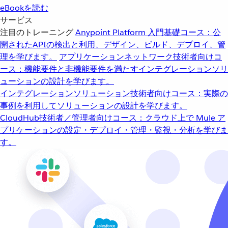
eBookを読む
サービス
注目のトレーニング
Anypoint Platform 入門
基礎コース：公
開されたAPIの検出と利用、デザイン、ビルド、デプロイ、管
理を学びます。
アプリケーションネットワーク
技術者向けコ
ース：機能要件と非機能要件を満たすインテグレーションソリ
ューションの設計を学びます。
インテグレーションソリューション
技術者向けコース：実際の
事例を利用してソリューションの設計を学びます。
CloudHub
技術者／管理者向けコース：クラウド上で Mule ア
プリケーションの設定・デプロイ・管理・監視・分析を学びま
す。