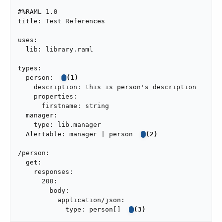
#%RAML 1.0

title: Test References

uses:

  lib: library.raml

types:

  person:  
(1)
    description: this is person's description

    properties:

      firstname: string

  manager:

    type: lib.manager

  Alertable: manager | person  
(2)
/person:

  get:

    responses:

      200:

        body:

          application/json:

            type: person[]  
(3)