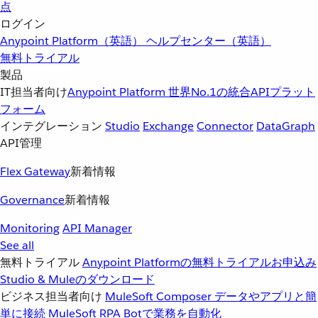
点
ログイン
Anypoint Platform（英語）
ヘルプセンター（英語）
無料トライアル
製品
IT担当者向け
Anypoint Platform
世界No.1の統合APIプラット
フォーム
インテグレーション
Studio
Exchange
Connector
DataGraph
API管理
Flex Gateway
新着情報
Governance
新着情報
Monitoring
API Manager
See all
無料トライアル
Anypoint Platformの無料トライアルお申込み
Studio & Muleのダウンロード
ビジネス担当者向け
MuleSoft Composer
データやアプリと簡
単に接続
MuleSoft RPA
Botで業務を自動化