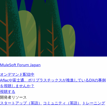
MuleSoft Forum Japan
オンデマンド配信中
Aflacや富士通、ポリプラスチックスが推進しているDXの事例
を視聴しませんか？
視聴する
開発者リソース
スタートアップ（英語）
コミュニティ（英語）
トレーニング