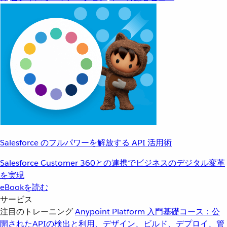
Salesforce のフルパワーを解放する API 活用術
Salesforce Customer 360との連携でビジネスのデジタル変革
を実現
eBookを読む
サービス
注目のトレーニング
Anypoint Platform 入門
基礎コース：公
開されたAPIの検出と利用、デザイン、ビルド、デプロイ、管