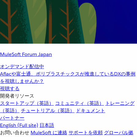
MuleSoft Forum Japan
オンデマンド配信中
Aflacや富士通、ポリプラスチックスが推進しているDXの事例
を視聴しませんか？
視聴する
開発者リソース
スタートアップ（英語）
コミュニティ（英語）
トレーニング
（英語）
チュートリアル（英語）
ドキュメント
パートナー
English
(Full site)
日本語
お問い合わせ
MuleSoft に連絡
サポートを依頼
グローバル拠