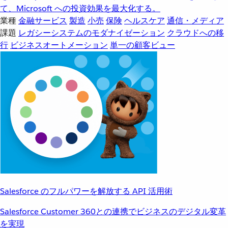
て、Microsoft への投資効果を最大化する。
業種
金融サービス
製造
小売
保険
ヘルスケア
通信・メディア
課題
レガシーシステムのモダナイゼーション
クラウドへの移
行
ビジネスオートメーション
単一の顧客ビュー
Salesforce のフルパワーを解放する API 活用術
Salesforce Customer 360との連携でビジネスのデジタル変革
を実現