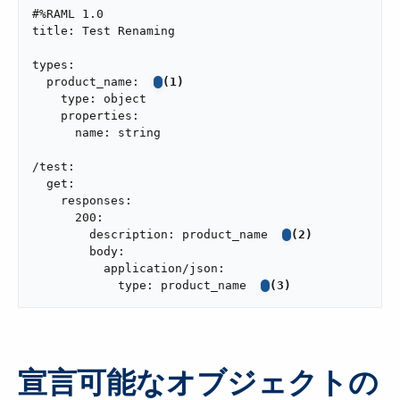
#%RAML 1.0

title: Test Renaming

types:

  product_name:  
(1)
    type: object

    properties:

      name: string

/test:

  get:

    responses:

      200:

        description: product_name  
(2)
        body:

          application/json:

            type: product_name  
(3)
宣言可能なオブジェクトの