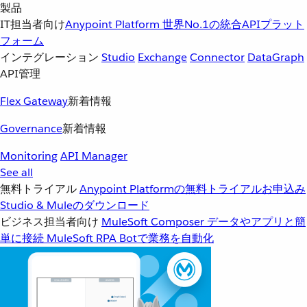
製品
IT担当者向け
Anypoint Platform
世界No.1の統合APIプラット
フォーム
インテグレーション
Studio
Exchange
Connector
DataGraph
API管理
Flex Gateway
新着情報
Governance
新着情報
Monitoring
API Manager
See all
無料トライアル
Anypoint Platformの無料トライアルお申込み
Studio & Muleのダウンロード
ビジネス担当者向け
MuleSoft Composer
データやアプリと簡
単に接続
MuleSoft RPA
Botで業務を自動化