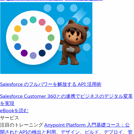
Salesforce のフルパワーを解放する API 活用術
Salesforce Customer 360との連携でビジネスのデジタル変革
を実現
eBookを読む
サービス
注目のトレーニング
Anypoint Platform 入門
基礎コース：公
開されたAPIの検出と利用、デザイン、ビルド、デプロイ、管