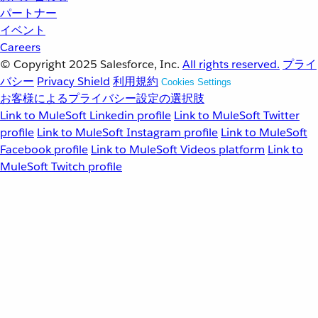
パートナー
イベント
Careers
© Copyright 2025
Salesforce, Inc.
All rights reserved.
プライ
バシー
Privacy Shield
利用規約
Cookies Settings
お客様によるプライバシー設定の選択肢
Link to MuleSoft Linkedin profile
Link to MuleSoft Twitter
profile
Link to MuleSoft Instagram profile
Link to MuleSoft
Facebook profile
Link to MuleSoft Videos platform
Link to
MuleSoft Twitch profile