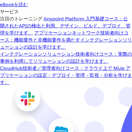
eBookを読む
サービス
注目のトレーニング
Anypoint Platform 入門
基礎コース：公
開されたAPIの検出と利用、デザイン、ビルド、デプロイ、管
理を学びます。
アプリケーションネットワーク
技術者向けコ
ース：機能要件と非機能要件を満たすインテグレーションソリ
ューションの設計を学びます。
インテグレーションソリューション
技術者向けコース：実際の
事例を利用してソリューションの設計を学びます。
CloudHub
技術者／管理者向けコース：クラウド上で Mule ア
プリケーションの設定・デプロイ・管理・監視・分析を学びま
す。