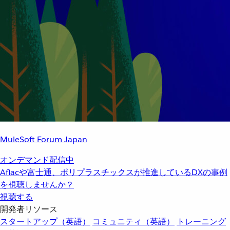
MuleSoft Forum Japan
オンデマンド配信中
Aflacや富士通、ポリプラスチックスが推進しているDXの事例
を視聴しませんか？
視聴する
開発者リソース
スタートアップ（英語）
コミュニティ（英語）
トレーニング