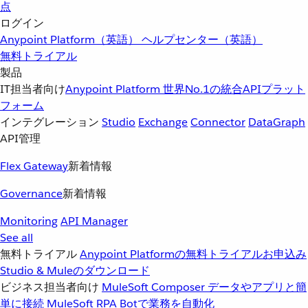
点
ログイン
Anypoint Platform（英語）
ヘルプセンター（英語）
無料トライアル
製品
IT担当者向け
Anypoint Platform
世界No.1の統合APIプラット
フォーム
インテグレーション
Studio
Exchange
Connector
DataGraph
API管理
Flex Gateway
新着情報
Governance
新着情報
Monitoring
API Manager
See all
無料トライアル
Anypoint Platformの無料トライアルお申込み
Studio & Muleのダウンロード
ビジネス担当者向け
MuleSoft Composer
データやアプリと簡
単に接続
MuleSoft RPA
Botで業務を自動化