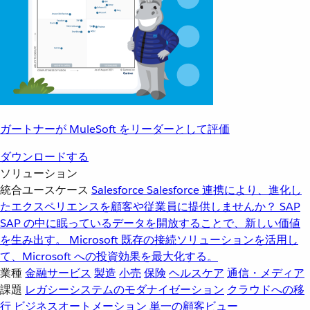
ガートナーが MuleSoft をリーダーとして評価
ダウンロードする
ソリューション
統合ユースケース
Salesforce
Salesforce 連携により、進化し
たエクスペリエンスを顧客や従業員に提供しませんか？
SAP
SAP の中に眠っているデータを開放することで、新しい価値
を生み出す。
Microsoft
既存の接続ソリューションを活用し
て、Microsoft への投資効果を最大化する。
業種
金融サービス
製造
小売
保険
ヘルスケア
通信・メディア
課題
レガシーシステムのモダナイゼーション
クラウドへの移
行
ビジネスオートメーション
単一の顧客ビュー