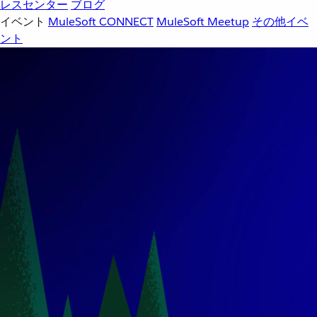
レスセンター
ブログ
イベント
MuleSoft CONNECT
MuleSoft Meetup
その他イベ
ント