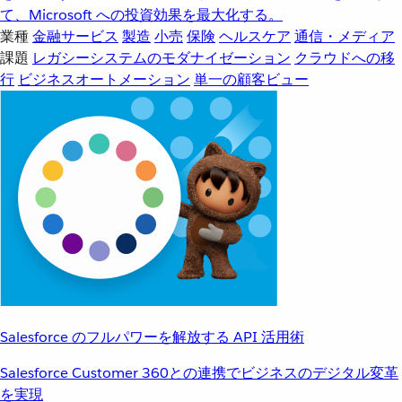
て、Microsoft への投資効果を最大化する。
業種
金融サービス
製造
小売
保険
ヘルスケア
通信・メディア
課題
レガシーシステムのモダナイゼーション
クラウドへの移
行
ビジネスオートメーション
単一の顧客ビュー
Salesforce のフルパワーを解放する API 活用術
Salesforce Customer 360との連携でビジネスのデジタル変革
を実現