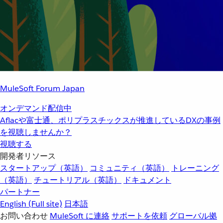
MuleSoft Forum Japan
オンデマンド配信中
Aflacや富士通、ポリプラスチックスが推進しているDXの事例
を視聴しませんか？
視聴する
開発者リソース
スタートアップ（英語）
コミュニティ（英語）
トレーニング
（英語）
チュートリアル（英語）
ドキュメント
パートナー
English
(Full site)
日本語
お問い合わせ
MuleSoft に連絡
サポートを依頼
グローバル拠