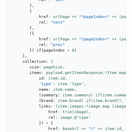
}
,
{
            href
: urlPage ++ 
"?pageIndex="
 ++ (page
            rel
: 
"next"
}
,
(
{
            href
: urlPage ++ 
"?pageIndex="
 ++ (page
            rel
: 
"prev"
}
)
if
(
pageIndex 
>
0
)
]
,
     collection
        size
: pageSize,
        items
            id
: item.id,
'type'
: item.'type',
            name
: item.name,
(
summary
: item.summary) if(item.summary
(
brand
: item.brand) if(item.brand?),
            links
                href
: trim(image),
                rel
}
)
+
{
                href
: baseUrl ++ 
"/"
 ++ item.id,