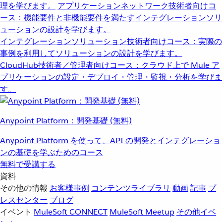
理を学びます。
アプリケーションネットワーク
技術者向けコ
ース：機能要件と非機能要件を満たすインテグレーションソリ
ューションの設計を学びます。
インテグレーションソリューション
技術者向けコース：実際の
事例を利用してソリューションの設計を学びます。
CloudHub
技術者／管理者向けコース：クラウド上で Mule ア
プリケーションの設定・デプロイ・管理・監視・分析を学びま
す。
Anypoint Platform：開発基礎 (無料)
Anypoint Platform を使って、API の開発とインテグレーショ
ンの基礎を学ぶためのコース
無料で受講する
資料
その他の情報
お客様事例
コンテンツライブラリ
動画
記事
プ
レスセンター
ブログ
イベント
MuleSoft CONNECT
MuleSoft Meetup
その他イベ