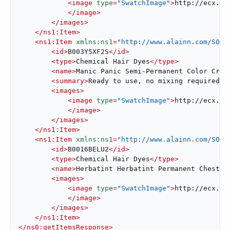
<
image
type
=
"SwatchImage"
>
http://ecx.im
</
image
>
</
images
>
</
ns1:Item
>
<
ns1:Item
xmlns:ns1
=
"http://www.alainn.com/SOA/
<
id
>
B003Y5XF2S
</
id
>
<
type
>
Chemical Hair Dyes
</
type
>
<
name
>
Manic Panic Semi-Permanent Color Crea
<
summary
>
Ready to use, no mixing required
</
<
images
>
<
image
type
=
"SwatchImage"
>
http://ecx.im
</
image
>
</
images
>
</
ns1:Item
>
<
ns1:Item
xmlns:ns1
=
"http://www.alainn.com/SOA/
<
id
>
B0016BELU2
</
id
>
<
type
>
Chemical Hair Dyes
</
type
>
<
name
>
Herbatint Herbatint Permanent Chestnu
<
images
>
<
image
type
=
"SwatchImage"
>
http://ecx.im
</
image
>
</
images
>
</
ns1:Item
>
</
ns0:getItemsResponse
>