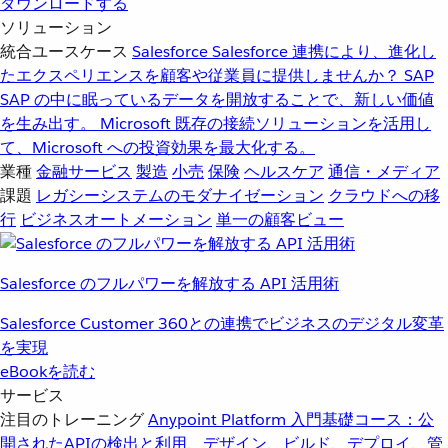
ダウンロードする
ソリューション
統合ユースケース
Salesforce
Salesforce 連携により、進化し
たエクスペリエンスを顧客や従業員に提供しませんか？
SAP
SAP の中に眠っているデータを開放することで、新しい価値
を生み出す。
Microsoft
既存の接続ソリューションを活用し
て、Microsoft への投資効果を最大化する。
業種
金融サービス
製造
小売
保険
ヘルスケア
通信・メディア
課題
レガシーシステムのモダナイゼーション
クラウドへの移
行
ビジネスオートメーション
単一の顧客ビュー
Salesforce のフルパワーを解放する API 活用術
Salesforce Customer 360との連携でビジネスのデジタル変革
を実現
eBookを読む
サービス
注目のトレーニング
Anypoint Platform 入門
基礎コース：公
開されたAPIの検出と利用、デザイン、ビルド、デプロイ、管