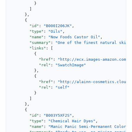
          }

        ]

      },

      {

"id"
: 
"B000I206JK"
,

"type"
: 
"Oils"
,

"name"
: 
"Now Foods Castor Oil"
,

"summary"
: 
"One of the finest natural skin 
"links"
: [

          {

"href"
: 
"http://ecx.images-amazon.com/i
"rel"
: 
"SwatchImage"
          },

          {

"href"
: 
"http://alainn-cosmetics.cloudh
"rel"
: 
"self"
          }

        ]

      },

      {

"id"
: 
"B003Y5XF2S"
,

"type"
: 
"Chemical Hair Dyes"
,

"name"
: 
"Manic Panic Semi-Permanent Color C