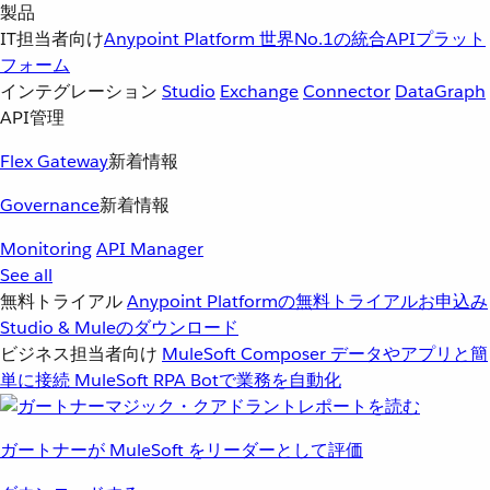
製品
IT担当者向け
Anypoint Platform
世界No.1の統合APIプラット
フォーム
インテグレーション
Studio
Exchange
Connector
DataGraph
API管理
Flex Gateway
新着情報
Governance
新着情報
Monitoring
API Manager
See all
無料トライアル
Anypoint Platformの無料トライアルお申込み
Studio & Muleのダウンロード
ビジネス担当者向け
MuleSoft Composer
データやアプリと簡
単に接続
MuleSoft RPA
Botで業務を自動化
ガートナーが MuleSoft をリーダーとして評価