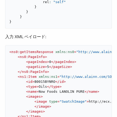
                rel
: 
"self"
}
}
}
}
入力 XML ペイロード:
<
ns0:getItemsResponse
xmlns:ns0
=
"http://www.alainn.
<
ns0:PageInfo
>
<
pageIndex
>
0
</
pageIndex
>
<
pageSize
>
5
</
pageSize
>
</
ns0:PageInfo
>
<
ns1:Item
xmlns:ns1
=
"http://www.alainn.com/SOA/
<
id
>
B0015BYNRO
</
id
>
<
type
>
Oils
</
type
>
<
name
>
Now Foods LANOLIN PURE
</
name
>
<
images
>
<
image
type
=
"SwatchImage"
>
http://ecx.im
</
image
>
</
images
>
</
ns1:Item
>