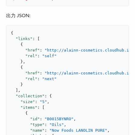
出力 JSON:
{

"links"
: [

    {

"href"
: 
"http://alainn-cosmetics.cloudhub.io/
"rel"
: 
"self"
    },

    {

"href"
: 
"http://alainn-cosmetics.cloudhub.io/
"rel"
: 
"next"
    }

  ],

"collection"
: {

"size"
: 
"5"
,

"items"
: [

      {

"id"
: 
"B0015BYNRO"
,

"type"
: 
"Oils"
,

"name"
: 
"Now Foods LANOLIN PURE"
,
