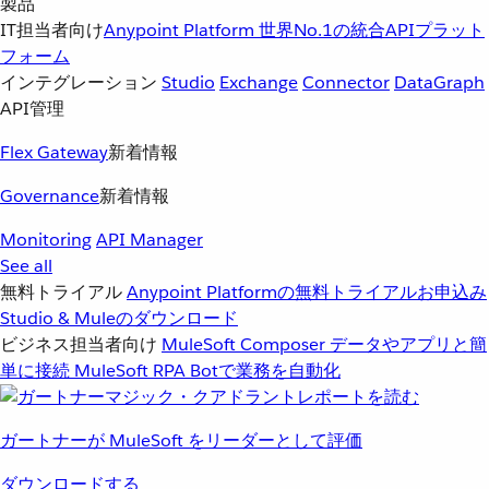
製品
IT担当者向け
Anypoint Platform
世界No.1の統合APIプラット
フォーム
インテグレーション
Studio
Exchange
Connector
DataGraph
API管理
Flex Gateway
新着情報
Governance
新着情報
Monitoring
API Manager
See all
無料トライアル
Anypoint Platformの無料トライアルお申込み
Studio & Muleのダウンロード
ビジネス担当者向け
MuleSoft Composer
データやアプリと簡
単に接続
MuleSoft RPA
Botで業務を自動化
ガートナーが MuleSoft をリーダーとして評価
ダウンロードする