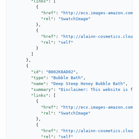
"links"
: [

          {

"href"
: 
"http://ecx.images-amazon.com/i
"rel"
: 
"SwatchImage"
          },

          {

"href"
: 
"http://alainn-cosmetics.cloudh
"rel"
: 
"self"
          }

        ]

      },

      {

"id"
: 
"B002K8AD02"
,

"type"
: 
"Bubble Bath"
,

"name"
: 
"Deep Steep Honey Bubble Bath"
,

"summary"
: 
"Disclaimer: This website is for
"links"
: [

          {

"href"
: 
"http://ecx.images-amazon.com/i
"rel"
: 
"SwatchImage"
          },

          {

"href"
: 
"http://alainn-cosmetics.cloudh
"rel"
: 
"self"