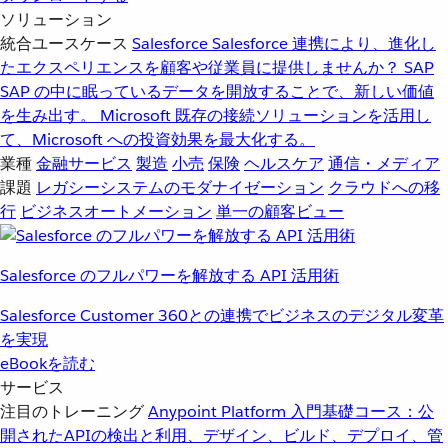
ソリューション
統合ユースケース
Salesforce
Salesforce 連携により、進化し
たエクスペリエンスを顧客や従業員に提供しませんか？
SAP
SAP の中に眠っているデータを開放することで、新しい価値
を生み出す。
Microsoft
既存の接続ソリューションを活用し
て、Microsoft への投資効果を最大化する。
業種
金融サービス
製造
小売
保険
ヘルスケア
通信・メディア
課題
レガシーシステムのモダナイゼーション
クラウドへの移
行
ビジネスオートメーション
単一の顧客ビュー
Salesforce のフルパワーを解放する API 活用術
Salesforce Customer 360との連携でビジネスのデジタル変革
を実現
eBookを読む
サービス
注目のトレーニング
Anypoint Platform 入門
基礎コース：公
開されたAPIの検出と利用、デザイン、ビルド、デプロイ、管