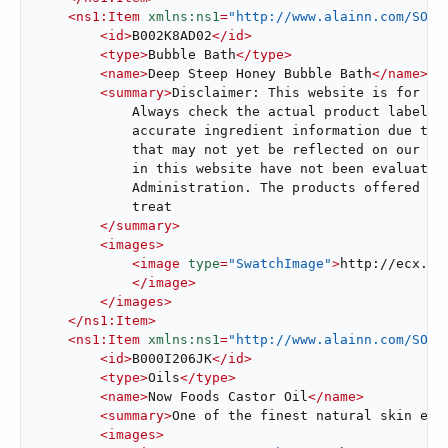
<
ns1:Item
xmlns:ns1
=
"http://www.alainn.com/SOA/
<
id
>
B002K8AD02
</
id
>
<
type
>
Bubble Bath
</
type
>
<
name
>
Deep Steep Honey Bubble Bath
</
name
>
<
summary
>
Disclaimer: This website is for inf
            Always check the actual product label in
            accurate ingredient information due to p
            that may not yet be reflected on our web
            in this website have not been evaluated 
            Administration. The products offered are
            treat

</
summary
>
<
images
>
<
image
type
=
"SwatchImage"
>
http://ecx.im
</
image
>
</
images
>
</
ns1:Item
>
<
ns1:Item
xmlns:ns1
=
"http://www.alainn.com/SOA/
<
id
>
B000I206JK
</
id
>
<
type
>
Oils
</
type
>
<
name
>
Now Foods Castor Oil
</
name
>
<
summary
>
One of the finest natural skin emo
<
images
>