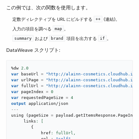
この例では、次の関数を使用します。
定数ディレクティブを URL にビルドする ​
​ (連結)。
++
入力の項目を調べる ​
​。
map
​ および ​
​ 項目を出力する ​
​。
summary
brand
if
DataWeave スクリプト:
%dw 
2.0
var
 baseUrl 
=
"http://alainn-cosmetics.cloudhub.io/
var
 urlPage 
=
"http://alainn-cosmetics.cloudhub.io/
var
 fullUrl 
=
"http://alainn-cosmetics.cloudhub.io/
var
 pageIndex 
=
0
var
 requestedPageSize 
=
4
output
application/json
---
using
(
pageSize 
=
 payload
.
getItemsResponse
.
PageInfo
     links
{
            href
: fullUrl,
            rel 
: 
"self"