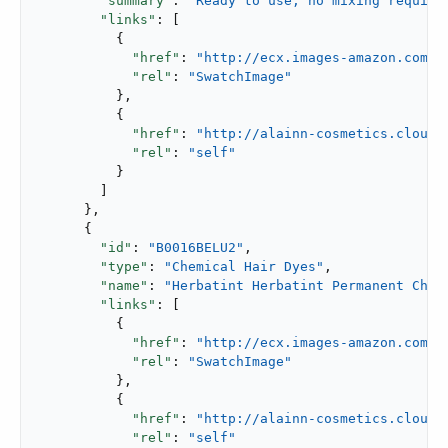
"summary"
: 
"Ready to use, no mixing require
"links"
: [

          {

"href"
: 
"http://ecx.images-amazon.com/i
"rel"
: 
"SwatchImage"
          },

          {

"href"
: 
"http://alainn-cosmetics.cloudh
"rel"
: 
"self"
          }

        ]

      },

      {

"id"
: 
"B0016BELU2"
,

"type"
: 
"Chemical Hair Dyes"
,

"name"
: 
"Herbatint Herbatint Permanent Ches
"links"
: [

          {

"href"
: 
"http://ecx.images-amazon.com/i
"rel"
: 
"SwatchImage"
          },

          {

"href"
: 
"http://alainn-cosmetics.cloudh
"rel"
: 
"self"