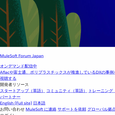
MuleSoft Forum Japan
オンデマンド配信中
Aflacや富士通、ポリプラスチックスが推進しているDXの事
視聴する
開発者リソース
スタートアップ（英語）
コミュニティ（英語）
トレーニング
パートナー
English
(Full site)
日本語
お問い合わせ
MuleSoft に連絡
サポートを依頼
グローバル拠