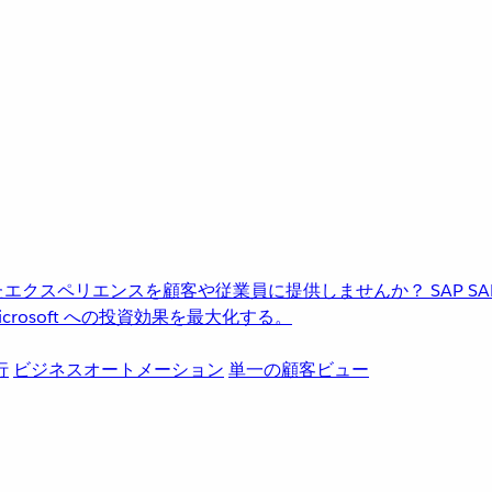
進化したエクスペリエンスを顧客や従業員に提供しませんか？
SAP
S
rosoft への投資効果を最大化する。
行
ビジネスオートメーション
単一の顧客ビュー