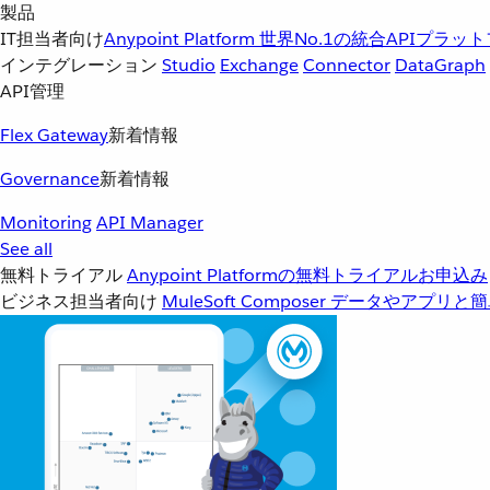
製品
IT担当者向け
Anypoint Platform
世界No.1の統合APIプラッ
インテグレーション
Studio
Exchange
Connector
DataGraph
API管理
Flex Gateway
新着情報
Governance
新着情報
Monitoring
API Manager
See all
無料トライアル
Anypoint Platformの無料トライアルお申込み
ビジネス担当者向け
MuleSoft Composer
データやアプリと簡