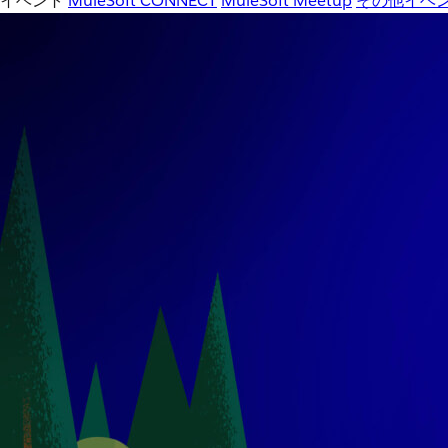
イベント
MuleSoft CONNECT
MuleSoft Meetup
その他イベ