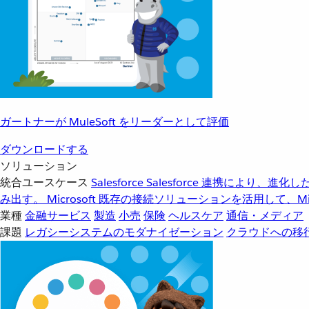
ガートナーが MuleSoft をリーダーとして評価
ダウンロードする
ソリューション
統合ユースケース
Salesforce
Salesforce 連携により、
み出す。
Microsoft
既存の接続ソリューションを活用して、Mic
業種
金融サービス
製造
小売
保険
ヘルスケア
通信・メディア
課題
レガシーシステムのモダナイゼーション
クラウドへの移