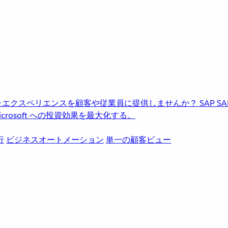
進化したエクスペリエンスを顧客や従業員に提供しませんか？
SAP
S
rosoft への投資効果を最大化する。
行
ビジネスオートメーション
単一の顧客ビュー