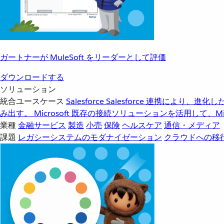
ガートナーが MuleSoft をリーダーとして評価
ダウンロードする
ソリューション
統合ユースケース
Salesforce
Salesforce 連携により、
み出す。
Microsoft
既存の接続ソリューションを活用して、Mic
業種
金融サービス
製造
小売
保険
ヘルスケア
通信・メディア
課題
レガシーシステムのモダナイゼーション
クラウドへの移