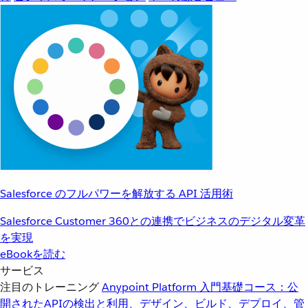
Salesforce のフルパワーを解放する API 活用術
Salesforce Customer 360との連携でビジネスのデジタル変革
を実現
eBookを読む
サービス
注目のトレーニング
Anypoint Platform 入門
基礎コース：公
開されたAPIの検出と利用、デザイン、ビルド、デプロイ、管