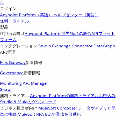
点
ログイン
Anypoint Platform（英語）
ヘルプセンター（英語）
無料トライアル
製品
IT担当者向け
Anypoint Platform
世界No.1の統合APIプラット
フォーム
インテグレーション
Studio
Exchange
Connector
DataGraph
API管理
Flex Gateway
新着情報
Governance
新着情報
Monitoring
API Manager
See all
無料トライアル
Anypoint Platformの無料トライアルお申込み
Studio & Muleのダウンロード
ビジネス担当者向け
MuleSoft Composer
データやアプリと簡
単に接続
MuleSoft RPA
Botで業務を自動化