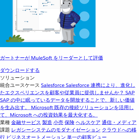
ガートナーが MuleSoft をリーダーとして評価
ダウンロードする
ソリューション
統合ユースケース
Salesforce
Salesforce 連携により、進化し
たエクスペリエンスを顧客や従業員に提供しませんか？
SAP
SAP の中に眠っているデータを開放することで、新しい価値
を生み出す。
Microsoft
既存の接続ソリューションを活用し
て、Microsoft への投資効果を最大化する。
業種
金融サービス
製造
小売
保険
ヘルスケア
通信・メディア
課題
レガシーシステムのモダナイゼーション
クラウドへの移
行
ビジネスオートメーション
単一の顧客ビュー