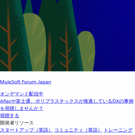
MuleSoft Forum Japan
オンデマンド配信中
Aflacや富士通、ポリプラスチックスが推進しているDXの事例
を視聴しませんか？
視聴する
開発者リソース
スタートアップ（英語）
コミュニティ（英語）
トレーニング