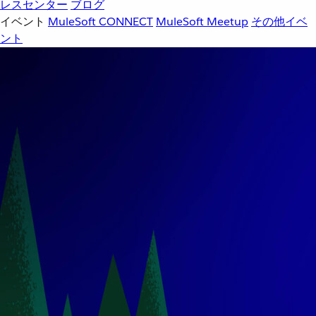
レスセンター
ブログ
イベント
MuleSoft CONNECT
MuleSoft Meetup
その他イベ
ント