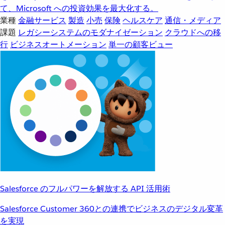
て、Microsoft への投資効果を最大化する。
業種
金融サービス
製造
小売
保険
ヘルスケア
通信・メディア
課題
レガシーシステムのモダナイゼーション
クラウドへの移
行
ビジネスオートメーション
単一の顧客ビュー
Salesforce のフルパワーを解放する API 活用術
Salesforce Customer 360との連携でビジネスのデジタル変革
を実現