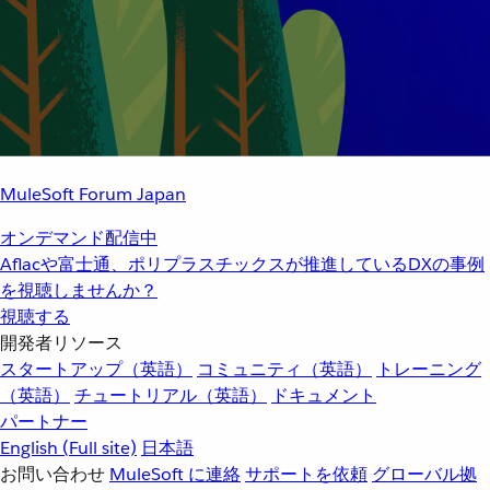
MuleSoft Forum Japan
オンデマンド配信中
Aflacや富士通、ポリプラスチックスが推進しているDXの事例
を視聴しませんか？
視聴する
開発者リソース
スタートアップ（英語）
コミュニティ（英語）
トレーニング
（英語）
チュートリアル（英語）
ドキュメント
パートナー
English
(Full site)
日本語
お問い合わせ
MuleSoft に連絡
サポートを依頼
グローバル拠