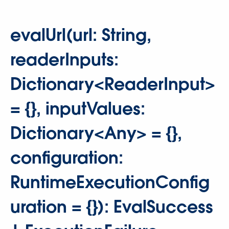
evalUrl(url: String,
readerInputs:
Dictionary<ReaderInput>
= ​{}, inputValues:
Dictionary<Any> = ​{},
configuration:
RuntimeExecutionConfig
uration = ​{}​): EvalSuccess