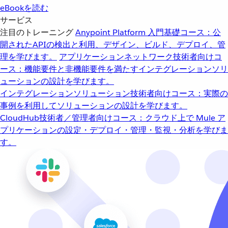
eBookを読む
サービス
注目のトレーニング
Anypoint Platform 入門
基礎コース：公
開されたAPIの検出と利用、デザイン、ビルド、デプロイ、管
理を学びます。
アプリケーションネットワーク
技術者向けコ
ース：機能要件と非機能要件を満たすインテグレーションソリ
ューションの設計を学びます。
インテグレーションソリューション
技術者向けコース：実際の
事例を利用してソリューションの設計を学びます。
CloudHub
技術者／管理者向けコース：クラウド上で Mule ア
プリケーションの設定・デプロイ・管理・監視・分析を学びま
す。