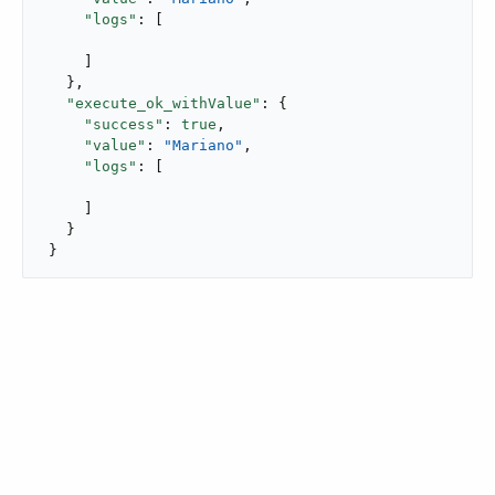
"logs"
: [

     ]

   },

"execute_ok_withValue"
: {

"success"
: 
true
,

"value"
: 
"Mariano"
,

"logs"
: [

     ]

   }

 }