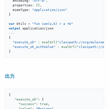
  encoding
: 
"UTF-8"
,
  properties
: {}
,
  mimeType
: 
"application/json"
}
var
 Utils 
=
"fun sum(a,b) = a +b"
output
application/json
---
{
"execute_ok"
: evalUrl(
"classpath://org/mule/weav
"execute_ok_withValue"
: evalUrl(
"classpath://org
}
出力
{

"execute_ok"
: {

"success"
: 
true
,

"value"
: 
"Mariano"
,
