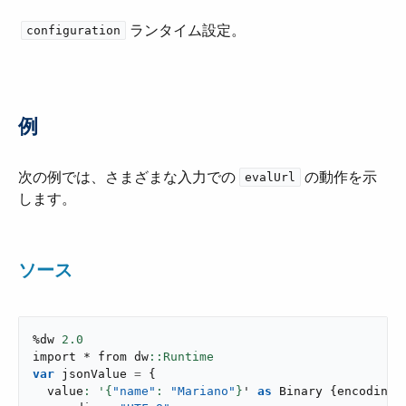
ランタイム設定。
configuration
例
次の例では、さまざまな入力での ​
​ の動作を示
evalUrl
します。
ソース
%dw 
2.0
import * from dw
var
 jsonValue 
=
{
  value
: '{
"name"
: 
"Mariano"
}
' 
as
 Binary 
{
encoding
: