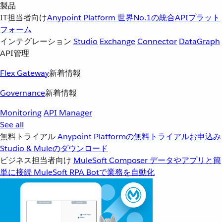
製品
IT担当者向け
Anypoint Platform
世界No.1の統合APIプラット
フォーム
インテグレーション
Studio
Exchange
Connector
DataGraph
API管理
Flex Gateway
新着情報
Governance
新着情報
Monitoring
API Manager
See all
無料トライアル
Anypoint Platformの無料トライアルお申込み
Studio & Muleのダウンロード
ビジネス担当者向け
MuleSoft Composer
データやアプリと簡
単に接続
MuleSoft RPA
Botで業務を自動化