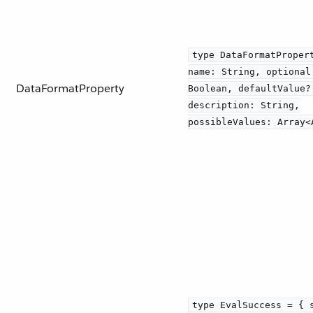
type DataFormatProper
name: String, optional
DataFormatProperty
Boolean, defaultValue?
description: String,
possibleValues: Array<
type EvalSuccess = { 