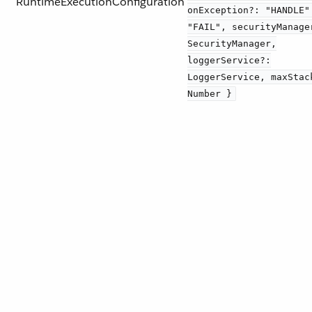
RuntimeExecutionConfiguration
onException?: "HANDLE"
"FAIL", securityManage
SecurityManager,
loggerService?:
LoggerService, maxStac
Number }