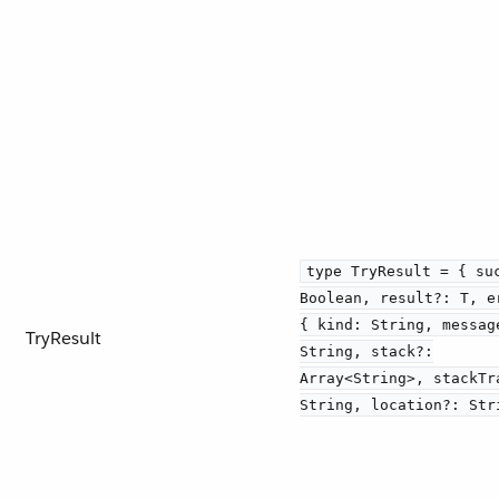
type TryResult = { su
Boolean, result?: T, e
{ kind: String, messag
TryResult
String, stack?:
Array<String>, stackTr
String, location?: Str