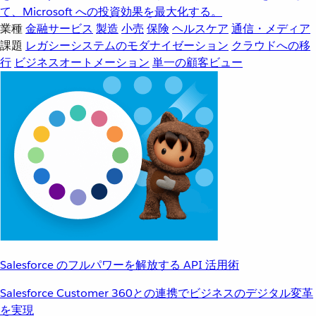
て、Microsoft への投資効果を最大化する。
業種
金融サービス
製造
小売
保険
ヘルスケア
通信・メディア
課題
レガシーシステムのモダナイゼーション
クラウドへの移
行
ビジネスオートメーション
単一の顧客ビュー
Salesforce のフルパワーを解放する API 活用術
Salesforce Customer 360との連携でビジネスのデジタル変革
を実現