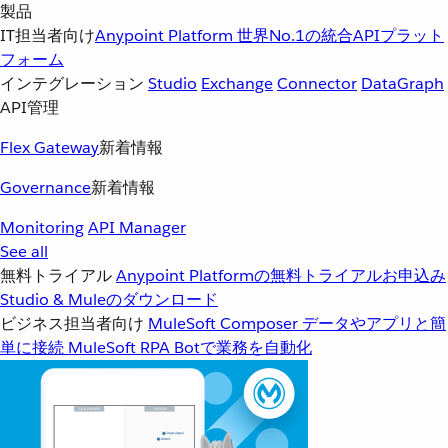
製品
IT担当者向け
Anypoint Platform
世界No.1の統合APIプラット
フォーム
インテグレーション
Studio
Exchange
Connector
DataGraph
API管理
Flex Gateway
新着情報
Governance
新着情報
Monitoring
API Manager
See all
無料トライアル
Anypoint Platformの無料トライアルお申込み
Studio & Muleのダウンロード
ビジネス担当者向け
MuleSoft Composer
データやアプリと簡
単に接続
MuleSoft RPA
Botで業務を自動化