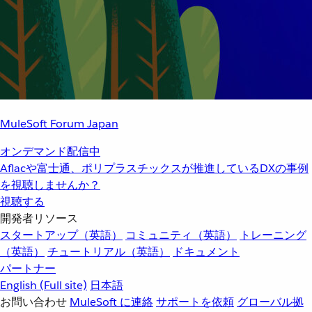
MuleSoft Forum Japan
オンデマンド配信中
Aflacや富士通、ポリプラスチックスが推進しているDXの事例
を視聴しませんか？
視聴する
開発者リソース
スタートアップ（英語）
コミュニティ（英語）
トレーニング
（英語）
チュートリアル（英語）
ドキュメント
パートナー
English
(Full site)
日本語
お問い合わせ
MuleSoft に連絡
サポートを依頼
グローバル拠