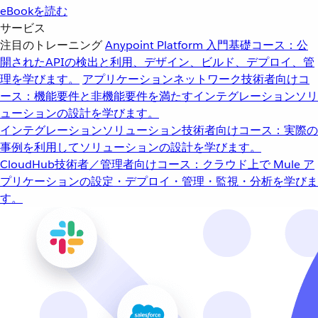
eBookを読む
サービス
注目のトレーニング
Anypoint Platform 入門
基礎コース：公
開されたAPIの検出と利用、デザイン、ビルド、デプロイ、管
理を学びます。
アプリケーションネットワーク
技術者向けコ
ース：機能要件と非機能要件を満たすインテグレーションソリ
ューションの設計を学びます。
インテグレーションソリューション
技術者向けコース：実際の
事例を利用してソリューションの設計を学びます。
CloudHub
技術者／管理者向けコース：クラウド上で Mule ア
プリケーションの設定・デプロイ・管理・監視・分析を学びま
す。