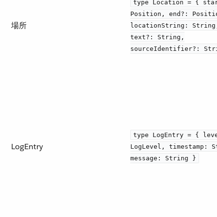
type Location = { sta
Position, end?: Positi
場所
locationString: String
text?: String,
sourceIdentifier?: Str
type LogEntry = { lev
LogEntry
LogLevel, timestamp: S
message: String }