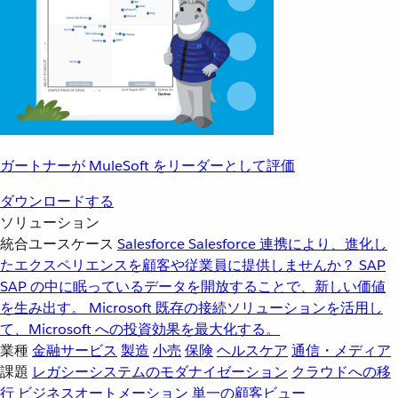
ガートナーが MuleSoft をリーダーとして評価
ダウンロードする
ソリューション
統合ユースケース
Salesforce
Salesforce 連携により、進化し
たエクスペリエンスを顧客や従業員に提供しませんか？
SAP
SAP の中に眠っているデータを開放することで、新しい価値
を生み出す。
Microsoft
既存の接続ソリューションを活用し
て、Microsoft への投資効果を最大化する。
業種
金融サービス
製造
小売
保険
ヘルスケア
通信・メディア
課題
レガシーシステムのモダナイゼーション
クラウドへの移
行
ビジネスオートメーション
単一の顧客ビュー