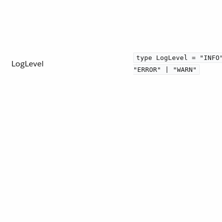
type LogLevel = "INFO
LogLevel
"ERROR" | "WARN"