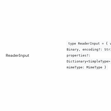
type ReaderInput = { 
Binary, encoding?: Str
ReaderInput
properties?:
Dictionary<SimpleType>
mimeType: MimeType }