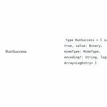
type RunSuccess = { s
true, value: Binary,
RunSuccess
mimeType: MimeType,
encoding?: String, log
Array<LogEntry> }