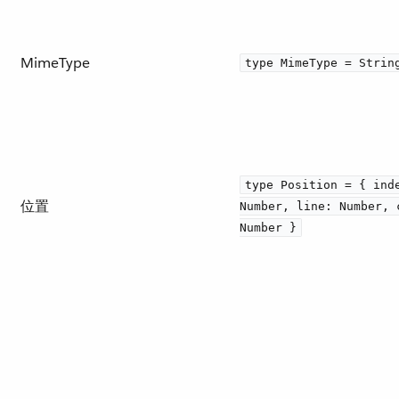
MimeType
type MimeType = Strin
type Position = { ind
位置
Number, line: Number, 
Number }