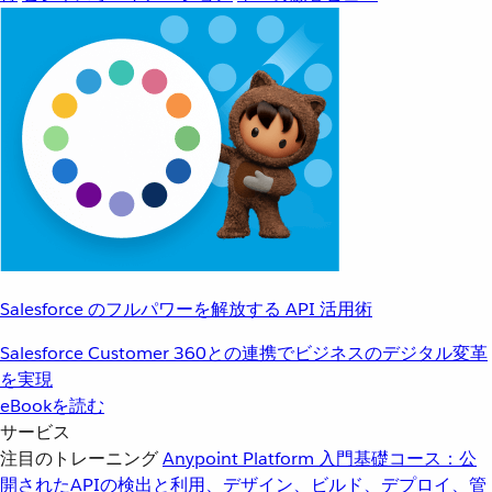
Salesforce のフルパワーを解放する API 活用術
Salesforce Customer 360との連携でビジネスのデジタル変革
を実現
eBookを読む
サービス
注目のトレーニング
Anypoint Platform 入門
基礎コース：公
開されたAPIの検出と利用、デザイン、ビルド、デプロイ、管