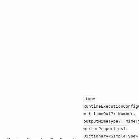
type
RuntimeExecutionConfig
= { timeOut?: Number,
outputMimeType?: MimeT
writerProperties?:
Dictionary<SimpleType>