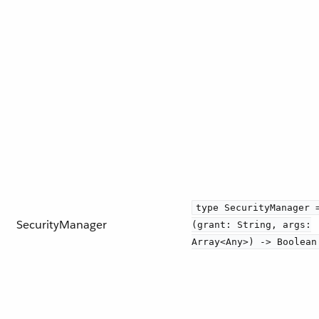
type SecurityManager 
SecurityManager
(grant: String, args:
Array<Any>) -> Boolean