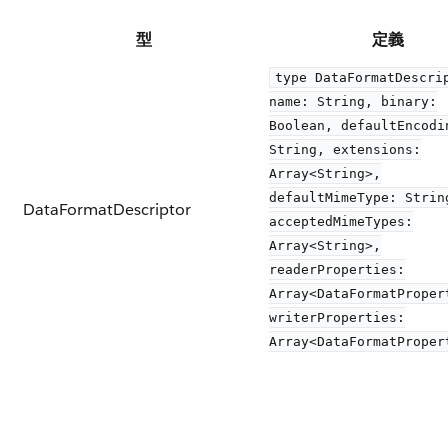
型
定義
type DataFormatDescri
name: String, binary:
Boolean, defaultEncodi
String, extensions:
Array<String>,
defaultMimeType: Strin
DataFormatDescriptor
acceptedMimeTypes:
Array<String>,
readerProperties:
Array<DataFormatProper
writerProperties:
Array<DataFormatProper