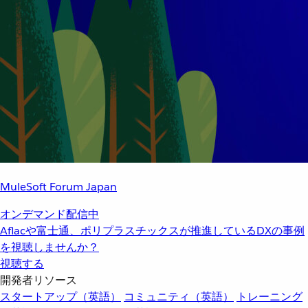
MuleSoft Forum Japan
オンデマンド配信中
Aflacや富士通、ポリプラスチックスが推進しているDXの事例
を視聴しませんか？
視聴する
開発者リソース
スタートアップ（英語）
コミュニティ（英語）
トレーニング