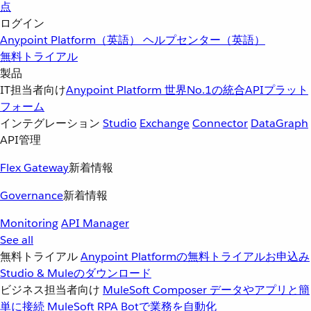
点
ログイン
Anypoint Platform（英語）
ヘルプセンター（英語）
無料トライアル
製品
IT担当者向け
Anypoint Platform
世界No.1の統合APIプラット
フォーム
インテグレーション
Studio
Exchange
Connector
DataGraph
API管理
Flex Gateway
新着情報
Governance
新着情報
Monitoring
API Manager
See all
無料トライアル
Anypoint Platformの無料トライアルお申込み
Studio & Muleのダウンロード
ビジネス担当者向け
MuleSoft Composer
データやアプリと簡
単に接続
MuleSoft RPA
Botで業務を自動化