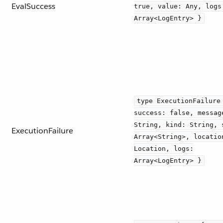
EvalSuccess
true, value: Any, logs
Array<LogEntry> }
type ExecutionFailure
success: false, messag
String, kind: String, 
ExecutionFailure
Array<String>, locatio
Location, logs:
Array<LogEntry> }