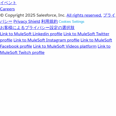
イベント
Careers
© Copyright 2025
Salesforce, Inc.
All rights reserved.
プライ
バシー
Privacy Shield
利用規約
Cookies Settings
お客様によるプライバシー設定の選択肢
Link to MuleSoft Linkedin profile
Link to MuleSoft Twitter
profile
Link to MuleSoft Instagram profile
Link to MuleSoft
Facebook profile
Link to MuleSoft Videos platform
Link to
MuleSoft Twitch profile