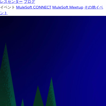
レスセンター
ブログ
イベント
MuleSoft CONNECT
MuleSoft Meetup
その他イベ
ント