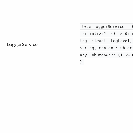
type LoggerService = 
initialize?: () -> Obj
log: (level: LogLevel,
LoggerService
String, context: Objec
Any, shutdown?: () -> 
}