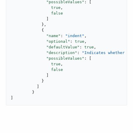
"possibleValues"
: [

true
,

false
               ]

             },

             {

"name"
: 
"indent"
,

"optional"
: 
true
,

"defaultValue"
: 
true
,

"description"
: 
"Indicates whether to
"possibleValues"
: [

true
,

false
               ]

             }

           ]

         }

]