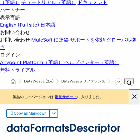
（英語）
チュートリアル（英語）
ドキュメント
パートナー
表示言語
English
(Full site)
日本語
お問い合わせ
お問い合わせ
MuleSoft に連絡
サポートを依頼
グローバル拠
点
ログイン
Anypoint Platform（英語）
ヘルプセンター（英語）
無料トライアル
DataWeave
(2.4)
DataWeave リファレンス
dw::Runtime
製品のこのバージョンは
延長サポート
に入りました。
Copy as Markdown
dataFormatsDescriptor