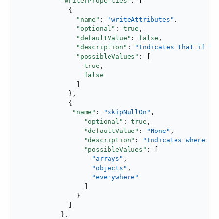
"writerProperties"
: [

             {

"name"
: 
"writeAttributes"
,

"optional"
: 
true
,

"defaultValue"
: 
false
,

"description"
: 
"Indicates that if a 
"possibleValues"
: [

true
,

false
               ]

             },

             {

"name"
: 
"skipNullOn"
,

"optional"
: 
true
,

"defaultValue"
: 
"None"
,

"description"
: 
"Indicates where is
"possibleValues"
: [

"arrays"
,

"objects"
,

"everywhere"
                 ]

               }

             ]

           },
