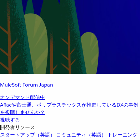
MuleSoft Forum Japan
オンデマンド配信中
Aflacや富士通、ポリプラスチックスが推進しているDXの事例
を視聴しませんか？
視聴する
開発者リソース
スタートアップ（英語）
コミュニティ（英語）
トレーニング