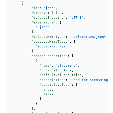
      {

"id"
: 
"json"
,

"binary"
: 
false
,

"defaultEncoding"
: 
"UTF-8"
,

"extensions"
: [

".json"
           ],

"defaultMimeType"
: 
"application/json"
,

"acceptedMimeTypes"
: [

"application/json"
           ],

"readerProperties"
: [

             {

"name"
: 
"streaming"
,

"optional"
: 
true
,

"defaultValue"
: 
false
,

"description"
: 
"Used for streaming i
"possibleValues"
: [

true
,

false
               ]

             }

           ],
