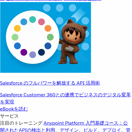
Salesforce のフルパワーを解放する API 活用術
Salesforce Customer 360との連携でビジネスのデジタル変革
を実現
eBookを読む
サービス
注目のトレーニング
Anypoint Platform 入門
基礎コース：公
開されたAPIの検出と利用、デザイン、ビルド、デプロイ、管