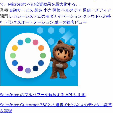
て、Microsoft への投資効果を最大化する。
業種
金融サービス
製造
小売
保険
ヘルスケア
通信・メディア
課題
レガシーシステムのモダナイゼーション
クラウドへの移
行
ビジネスオートメーション
単一の顧客ビュー
Salesforce のフルパワーを解放する API 活用術
Salesforce Customer 360との連携でビジネスのデジタル変革
を実現