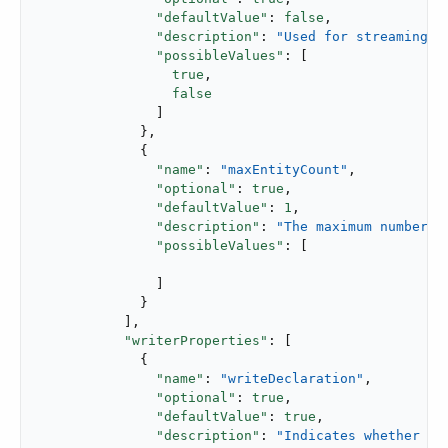
"defaultValue"
: 
false
,

"description"
: 
"Used for streaming i
"possibleValues"
: [

true
,

false
               ]

             },

             {

"name"
: 
"maxEntityCount"
,

"optional"
: 
true
,

"defaultValue"
: 
1
,

"description"
: 
"The maximum number o
"possibleValues"
: [

               ]

             }

           ],

"writerProperties"
: [

             {

"name"
: 
"writeDeclaration"
,

"optional"
: 
true
,

"defaultValue"
: 
true
,

"description"
: 
"Indicates whether to