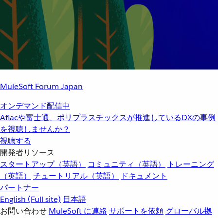
MuleSoft Forum Japan
オンデマンド配信中
Aflacや富士通、ポリプラスチックスが推進しているDXの事例
を視聴しませんか？
視聴する
開発者リソース
スタートアップ（英語）
コミュニティ（英語）
トレーニング
（英語）
チュートリアル（英語）
ドキュメント
パートナー
English
(Full site)
日本語
お問い合わせ
MuleSoft に連絡
サポートを依頼
グローバル拠