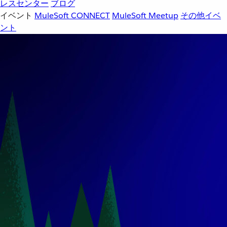
レスセンター
ブログ
イベント
MuleSoft CONNECT
MuleSoft Meetup
その他イベ
ント