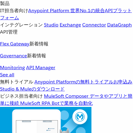
製品
IT担当者向け
Anypoint Platform
世界No.1の統合APIプラット
フォーム
インテグレーション
Studio
Exchange
Connector
DataGraph
API管理
Flex Gateway
新着情報
Governance
新着情報
Monitoring
API Manager
See all
無料トライアル
Anypoint Platformの無料トライアルお申込み
Studio & Muleのダウンロード
ビジネス担当者向け
MuleSoft Composer
データやアプリと簡
単に接続
MuleSoft RPA
Botで業務を自動化