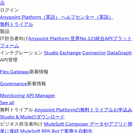
点
ログイン
Anypoint Platform（英語）
ヘルプセンター（英語）
無料トライアル
製品
IT担当者向け
Anypoint Platform
世界No.1の統合APIプラット
フォーム
インテグレーション
Studio
Exchange
Connector
DataGraph
API管理
Flex Gateway
新着情報
Governance
新着情報
Monitoring
API Manager
See all
無料トライアル
Anypoint Platformの無料トライアルお申込み
Studio & Muleのダウンロード
ビジネス担当者向け
MuleSoft Composer
データやアプリと簡
単に接続
MuleSoft RPA
Botで業務を自動化