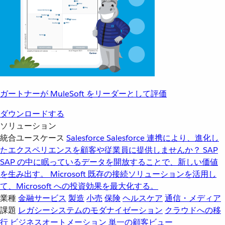
ガートナーが MuleSoft をリーダーとして評価
ダウンロードする
ソリューション
統合ユースケース
Salesforce
Salesforce 連携により、進化し
たエクスペリエンスを顧客や従業員に提供しませんか？
SAP
SAP の中に眠っているデータを開放することで、新しい価値
を生み出す。
Microsoft
既存の接続ソリューションを活用し
て、Microsoft への投資効果を最大化する。
業種
金融サービス
製造
小売
保険
ヘルスケア
通信・メディア
課題
レガシーシステムのモダナイゼーション
クラウドへの移
行
ビジネスオートメーション
単一の顧客ビュー