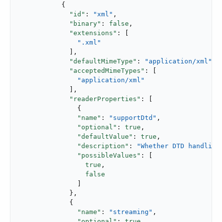
           {

"id"
: 
"xml"
,

"binary"
: 
false
,

"extensions"
: [

".xml"
             ],

"defaultMimeType"
: 
"application/xml"
,

"acceptedMimeTypes"
: [

"application/xml"
             ],

"readerProperties"
: [

               {

"name"
: 
"supportDtd"
,

"optional"
: 
true
,

"defaultValue"
: 
true
,

"description"
: 
"Whether DTD handling
"possibleValues"
: [

true
,

false
               ]

             },

             {

"name"
: 
"streaming"
,

"optional"
: 
true
,
