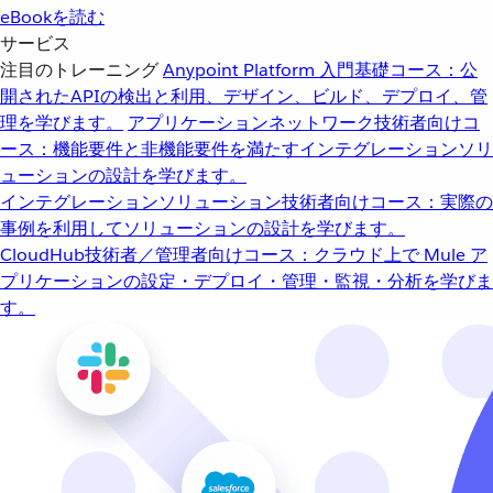
eBookを読む
サービス
注目のトレーニング
Anypoint Platform 入門
基礎コース：公
開されたAPIの検出と利用、デザイン、ビルド、デプロイ、管
理を学びます。
アプリケーションネットワーク
技術者向けコ
ース：機能要件と非機能要件を満たすインテグレーションソリ
ューションの設計を学びます。
インテグレーションソリューション
技術者向けコース：実際の
事例を利用してソリューションの設計を学びます。
CloudHub
技術者／管理者向けコース：クラウド上で Mule ア
プリケーションの設定・デプロイ・管理・監視・分析を学びま
す。